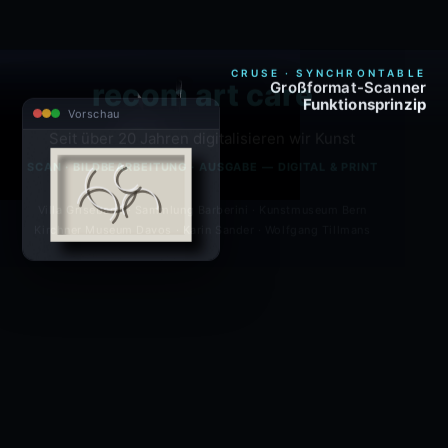
CRUSE · SYNCHRONTABLE
recom art care
Großformat-Scanner
Funktionsprinzip
Vorschau
Seit über 20 Jahren digitalisieren wir Kunst
SCAN · BILDBEARBEITUNG · AUSGABE — DIGITAL & PRINT
Villa Grisebach · Sammlung Barberini · Kunstmuseum Bern
Kirchner Museum Davos · Karin Sander · Wolfgang Tillmans